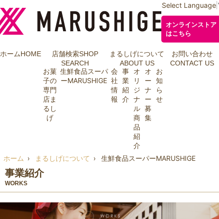
Select Language
オンラインストア
はこちら
ホーム
HOME
店舗検索
SHOP
まるしげについて
お問い合わせ
SEARCH
ABOUT US
CONTACT US
お菓
生鮮食品スーパ
会
事
オ
オ
お
子の
ーMARUSHIGE
社
業
リ
ー
知
専門
情
紹
ジ
ナ
ら
店ま
報
介
ナ
ー
せ
るし
ル
募
げ
商
集
品
紹
介
ホーム
まるしげについて
生鮮食品スーパーMARUSHIGE
事業紹介
WORKS