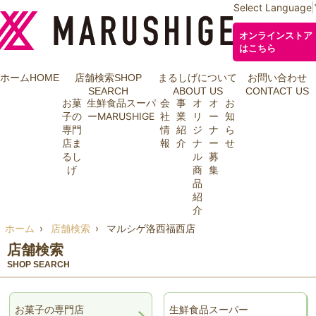
Select Language
オンラインストア
はこちら
ホーム
HOME
店舗検索
SHOP
まるしげについて
お問い合わせ
SEARCH
ABOUT US
CONTACT US
お菓
生鮮食品スーパ
会
事
オ
オ
お
子の
ーMARUSHIGE
社
業
リ
ー
知
専門
情
紹
ジ
ナ
ら
店ま
報
介
ナ
ー
せ
るし
ル
募
げ
商
集
品
紹
介
ホーム
店舗検索
マルシゲ洛西福西店
店舗検索
SHOP SEARCH
お菓子の専門店
生鮮食品スーパー