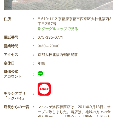
:
〒610-1112 京都府京都市西京区大枝北福西3
住所
丁目2番7号
グーグルマップで見る
:
075-335-0771
電話番号
:
9:30～20:00
営業時間
:
京都大枝北福西郵便局前
アクセス
:
年始
定休日
SNS公式
:
アカウント
:
チラシアプリ
「トクバイ」
:
マルシゲ洛西福西店は、2011年9月13日にオ
店長からの一言
ープン致しました。当店は、地域の方々の食
卓を豊かにし、「安心」・「安全」をモット