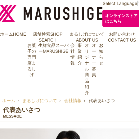
Select Language
オンラインストア
はこちら
ホーム
HOME
店舗検索
SHOP
まるしげについて
お問い合わせ
SEARCH
ABOUT US
CONTACT US
お菓
生鮮食品スーパ
会
事
オ
オ
お
子の
ーMARUSHIGE
社
業
リ
ー
知
専門
情
紹
ジ
ナ
ら
店ま
報
介
ナ
ー
せ
るし
ル
募
げ
商
集
品
紹
介
ホーム
まるしげについて
会社情報
代表あいさつ
代表あいさつ
MESSAGE